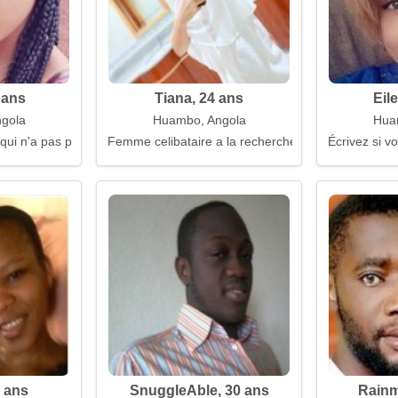
 ans
Tiana, 24 ans
Eil
gola
Huambo, Angola
Hua
 qui n'a pas peur
Femme celibataire a la recherche d'un mari
Écrivez si v
 ans
SnuggleAble, 30 ans
Rainm