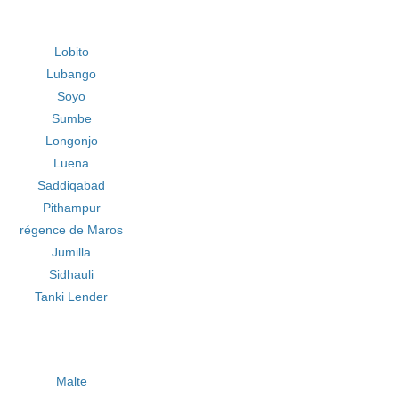
Lobito
Lubango
Soyo
Sumbe
Longonjo
Luena
Saddiqabad
Pithampur
régence de Maros
Jumilla
Sidhauli
Tanki Lender
Malte