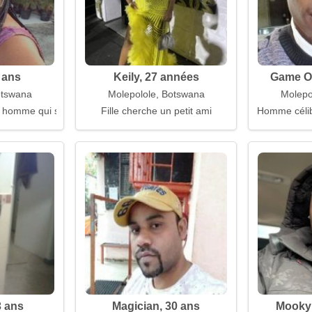
 ans
Keily, 27 années
Game Ov
otswana
Molepolole, Botswana
Molepo
homme qui sait écouter
Fille cherche un petit ami
Homme célib
3 ans
Magician, 30 ans
MookyP