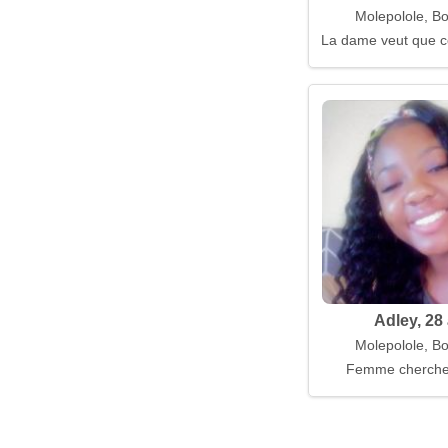
Molepolole, B
La dame veut que c
Adley, 28
Molepolole, B
Femme cherch