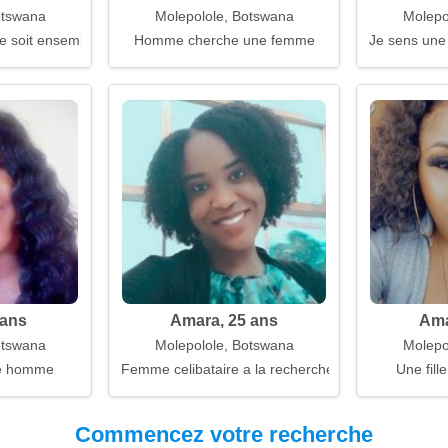
otswana
Molepolole, Botswana
Molepo
e soit ensemble, pas aveuglément
Homme cherche une femme
Je sens une 
 ans
Amara, 25 ans
Ama
otswana
Molepolole, Botswana
Molepo
e homme
Femme celibataire a la recherche d'un mari
Une fill
Commencez votre recherche