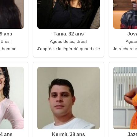
9 ans
Tania, 32 ans
Jova
Brésil
Aguas Belas, Brésil
Aguas
e homme
J'apprécie la légèreté quand elle est réelle
Je recherche
34 ans
Kermit, 38 ans
Jaze