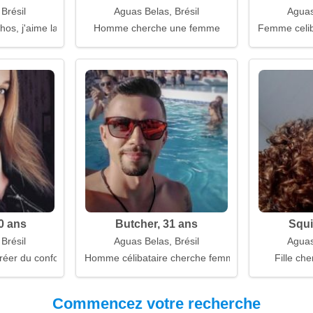
Brésil
Aguas Belas, Brésil
Aguas
hos, j'aime la chaleur
Homme cherche une femme
Femme celiba
0 ans
Butcher, 31 ans
Squi
Brésil
Aguas Belas, Brésil
Aguas
réer du confort
Homme célibataire cherche femme
Fille che
Commencez votre recherche