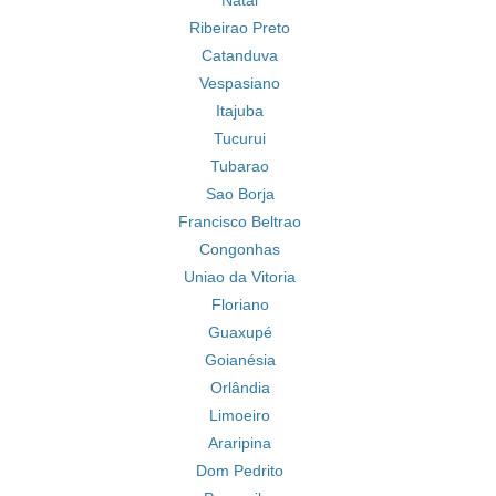
Natal
Ribeirao Preto
Catanduva
Vespasiano
Itajuba
Tucurui
Tubarao
Sao Borja
Francisco Beltrao
Congonhas
Uniao da Vitoria
Floriano
Guaxupé
Goianésia
Orlândia
Limoeiro
Araripina
Dom Pedrito