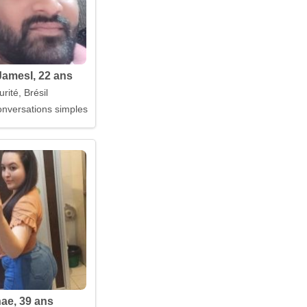
amesI, 22 ans
urité, Brésil
onversations simples et honnêtes
ae, 39 ans