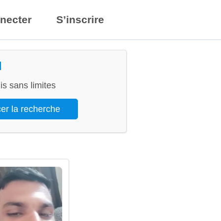
necter
S’inscrire
l
s sans limites