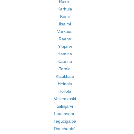
Raisio
Karhula
Kemi
Iisalmi
Varkaus
Raahe
Ylojarvi
Hamina
Kaarina
Tornio
Klaukkala
Heinola
Hollola
Valkeakoski
Siilinjarvi
Lauttasaari
Tegucigalpa
Douchanbé