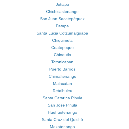
Jutiapa
Chichicastenango
San Juan Sacatepéquez
Petapa
Santa Lucia Cotzumalguapa
Chiquimula
Coatepeque
Chinautla
Totonicapan
Puerto Barrios
Chimaltenango
Malacatan
Retalhuleu
Santa Catarina Pinula
San José Pinula
Huehuetenango
Santa Cruz del Quiché
Mazatenango