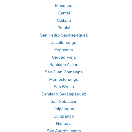
Masagua
Cantel
Cuilapa
Patulul
San Pedro Sacatepéquez
Jacaltenango
Yepocapa
Ciudad Vieja
Santiago Atitlan
San Juan Comalapa
Momostenango
San Benito
Santiago Sacatepéquez
San Sebastian
Jalpatagua
Sumpango
Nahuala
San Andrés Itzapa