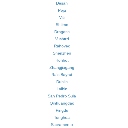
Desan
Peja
Viti
Shtime
Dragash
Vushtrri
Rahovec
Shenzhen
Hohhot
Zhangjiagang
Ra's Bayrut
Dublin
Laibin
San Pedro Sula
Qinhuangdao
Pingdu
Tonghua
Sacramento