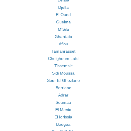
Béjaïa
Djelfa
El Oued
Guelma
M'Sila
Ghardaïa
Aflou
Tamanrasset
Chelghoum Laïd
Tissemsilt
Sidi Moussa
Sour El-Ghozlane
Berriane
Adrar
Soumaa
El Menia
El Idrissia
Bougaa