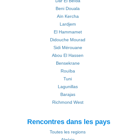
Dar El Beïda
Beni Douala
Aïn Kercha
Lardjem
El Hammamet
Didouche Mourad
Sidi Mérouane
Abou El Hassen
Bensekrane
Rouïba
Tuni
Lagunillas
Barajas
Richmond West
Rencontres dans les pays
Toutes les regions
Algérie