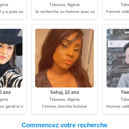
gérie
Tébessa, Algérie
Tébe
il y a juste un gars avec un livre
Je recherche un homme avec un cœur ouvert
Femme celiba
0 ans
Sehaj, 22 ans
Twe
gérie
Tébessa, Algérie
Tébe
ur gentil et ouvert
Femme cherche homme
Homme célib
Commencez votre recherche