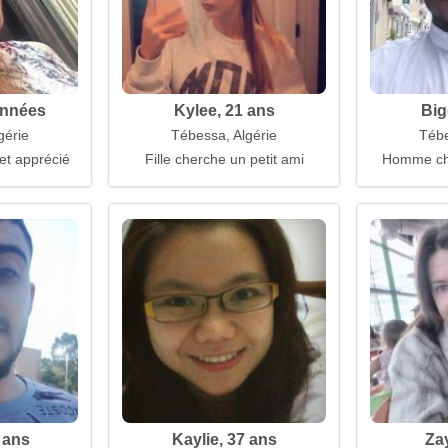
années
Kylee, 21 ans
Big
gérie
Tébessa, Algérie
Tébe
et apprécié
Fille cherche un petit ami
Homme ch
 ans
Kaylie, 37 ans
Za