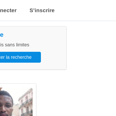
necter
S’inscrire
ie
s sans limites