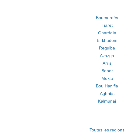
Boumerdès
Tiaret
Ghardaïa
Birkhadem
Reguiba
Azazga
Arris
Babor
Mekla
Bou Hanifia
Aghribs
Kalmunai
Toutes les regions