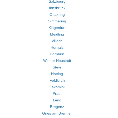
Salzbourg
Innsbruck
Ottakring
Simmering
Klagenfurt
Meidling
Villach
Hernals
Dornbirn
Wiener Neustadt
Steyr
Hotting
Feldkirch
Jakomini
Pradl
Lend
Bregenz
Gries am Brenner