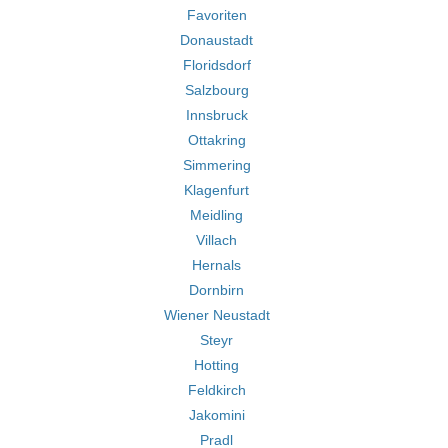
Favoriten
Donaustadt
Floridsdorf
Salzbourg
Innsbruck
Ottakring
Simmering
Klagenfurt
Meidling
Villach
Hernals
Dornbirn
Wiener Neustadt
Steyr
Hotting
Feldkirch
Jakomini
Pradl