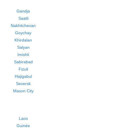
Gandja
Saatli
Nakhitchevan
Goychay
Khirdalan
Salyan
Imishli
Sabirabad
Fizuli
Hajigabul
Seversk
Mason City
Laos
Guinée