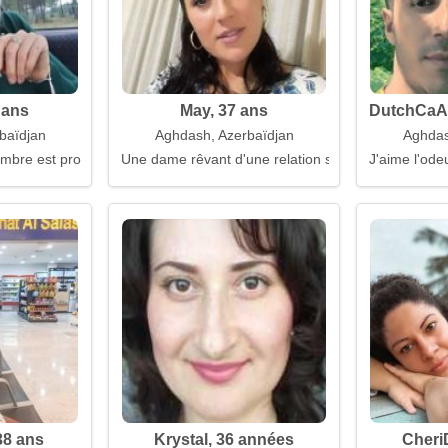
 ans
May, 37 ans
DutchCaA
baïdjan
Aghdash, Azerbaïdjan
Aghdas
ombre est proche
Une dame rêvant d'une relation sérieuse
J'aime l'ode
38 ans
Krystal, 36 années
Cheri