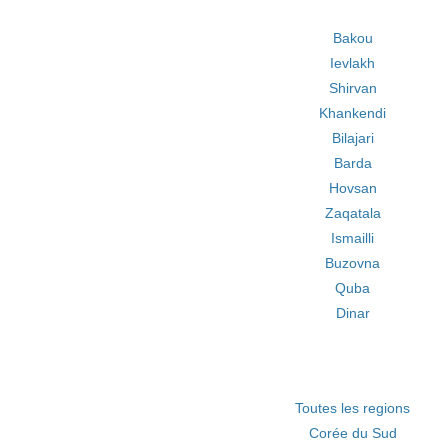
Bakou
Ievlakh
Shirvan
Khankendi
Bilajari
Barda
Hovsan
Zaqatala
Ismailli
Buzovna
Quba
Dinar
Toutes les regions
Corée du Sud