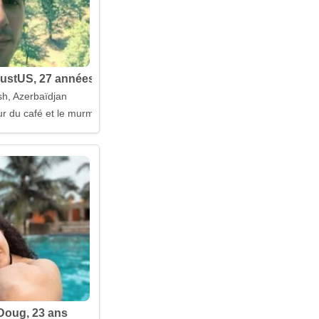
ustUS, 27 années
h, Azerbaïdjan
ur du café et le murmure de l'aube
Doug, 23 ans