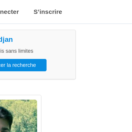
necter
S’inscrire
djan
s sans limites