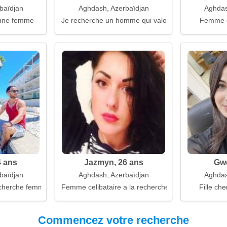
baïdjan
Aghdash, Azerbaïdjan
Aghdas
une femme
Je recherche un homme qui valorise la famille
Femme 
4 ans
Jazmyn, 26 ans
Gwe
baïdjan
Aghdash, Azerbaïdjan
Aghdas
 cherche femme
Femme celibataire a la recherche d'un mari
Fille che
Commencez votre recherche