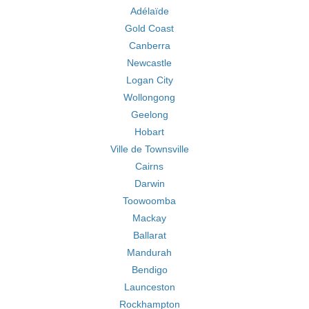
Adélaïde
Gold Coast
Canberra
Newcastle
Logan City
Wollongong
Geelong
Hobart
Ville de Townsville
Cairns
Darwin
Toowoomba
Mackay
Ballarat
Mandurah
Bendigo
Launceston
Rockhampton