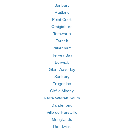
Bunbury
Maitland
Point Cook
Craigieburn
Tamworth
Tarneit
Pakenham
Hervey Bay
Berwick
Glen Waverley
Sunbury
Truganina
Cité d'Albany
Narre Warren South
Dandenong
Ville de Hurstville
Merrylands
Randwick