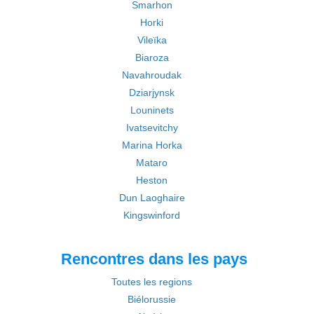
Smarhon
Horki
Vileïka
Biaroza
Navahroudak
Dziarjynsk
Louninets
Ivatsevitchy
Marina Horka
Mataro
Heston
Dun Laoghaire
Kingswinford
Rencontres dans les pays
Toutes les regions
Biélorussie