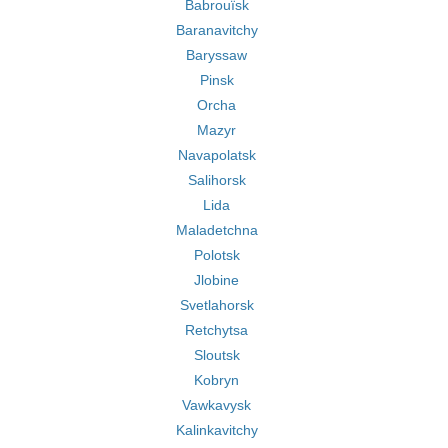
Babrouïsk
Baranavitchy
Baryssaw
Pinsk
Orcha
Mazyr
Navapolatsk
Salihorsk
Lida
Maladetchna
Polotsk
Jlobine
Svetlahorsk
Retchytsa
Sloutsk
Kobryn
Vawkavysk
Kalinkavitchy