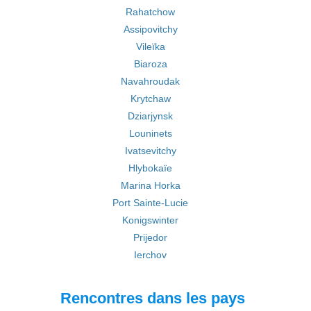
Rahatchow
Assipovitchy
Vileïka
Biaroza
Navahroudak
Krytchaw
Dziarjynsk
Louninets
Ivatsevitchy
Hlybokaïe
Marina Horka
Port Sainte-Lucie
Konigswinter
Prijedor
Ierchov
Rencontres dans les pays