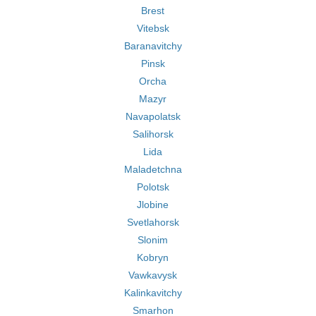
Brest
Vitebsk
Baranavitchy
Pinsk
Orcha
Mazyr
Navapolatsk
Salihorsk
Lida
Maladetchna
Polotsk
Jlobine
Svetlahorsk
Slonim
Kobryn
Vawkavysk
Kalinkavitchy
Smarhon