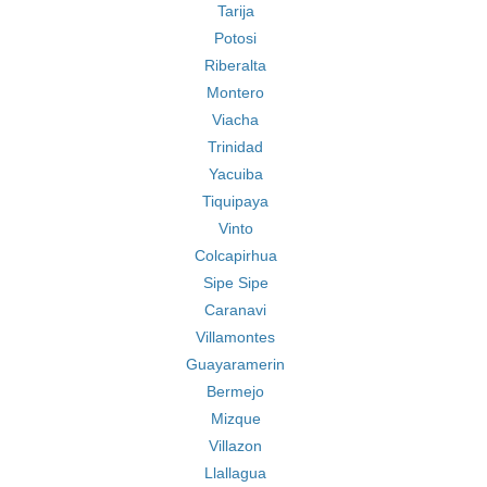
Tarija
Potosi
Riberalta
Montero
Viacha
Trinidad
Yacuiba
Tiquipaya
Vinto
Colcapirhua
Sipe Sipe
Caranavi
Villamontes
Guayaramerin
Bermejo
Mizque
Villazon
Llallagua