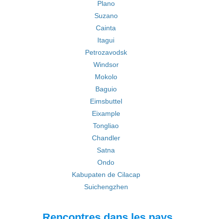
Plano
Suzano
Cainta
Itagui
Petrozavodsk
Windsor
Mokolo
Baguio
Eimsbuttel
Eixample
Tongliao
Chandler
Satna
Ondo
Kabupaten de Cilacap
Suichengzhen
Rencontres dans les pays