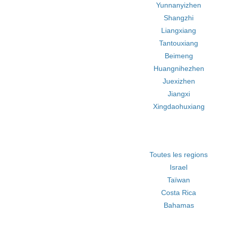
Yunnanyizhen
Shangzhi
Liangxiang
Tantouxiang
Beimeng
Huangnihezhen
Juexizhen
Jiangxi
Xingdaohuxiang
Toutes les regions
Israel
Taïwan
Costa Rica
Bahamas