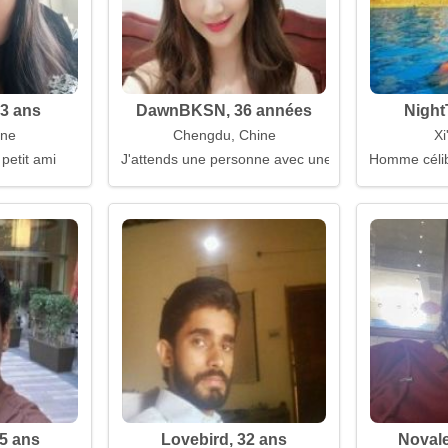
23 ans
DawnBKSN, 36 années
Night
ine
Chengdu, Chine
Xi
 petit ami
J'attends une personne avec une expérience de vi
Homme célib
5 ans
Lovebird, 32 ans
Novale