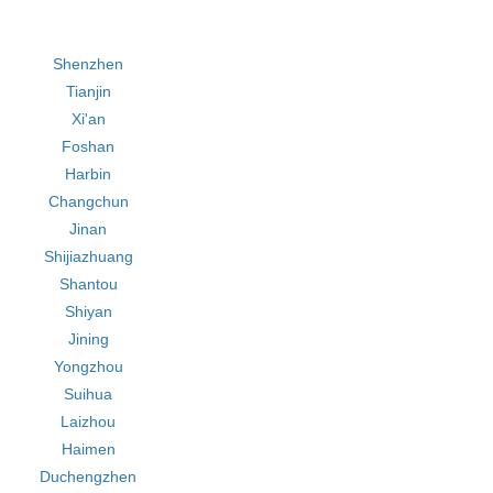
Shenzhen
Tianjin
Xi'an
Foshan
Harbin
Changchun
Jinan
Shijiazhuang
Shantou
Shiyan
Jining
Yongzhou
Suihua
Laizhou
Haimen
Duchengzhen