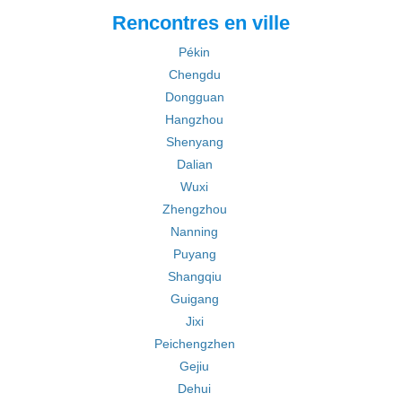
Rencontres en ville
Pékin
Chengdu
Dongguan
Hangzhou
Shenyang
Dalian
Wuxi
Zhengzhou
Nanning
Puyang
Shangqiu
Guigang
Jixi
Peichengzhen
Gejiu
Dehui