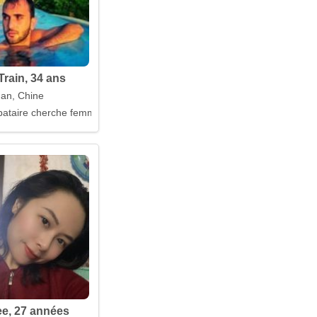
Train, 34 ans
'an, Chine
e à mes côtés
ataire cherche femme
e, 27 années