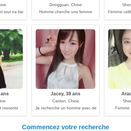
ine
Dongguan, Chine
Shen
t tout ira bien
Homme cherche une femme
Femme celiba
 ans
Jacey, 39 ans
Arac
hine
Canton, Chine
Shan
 ressentir
Je recherche un homme avec des intentions sérieu
Femme 
Commencez votre recherche