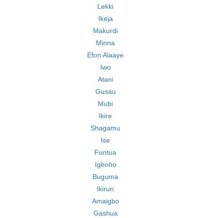
Lekki
Ikeja
Makurdi
Minna
Efon Alaaye
Iwo
Atani
Gusau
Mubi
Ikire
Shagamu
Ise
Funtua
Igboho
Buguma
Ikirun
Amaigbo
Gashua