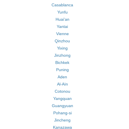
Casablanca
Yunfu
Huai'an
Yantai
Vienne
Qinzhou
Yixing
Jinzhong
Bichkek
Puning
Aden
Al-Aïn
Cotonou
Yangquan
Guangyuan
Pohang-si
Jincheng
Kanazawa