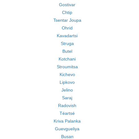
Gostivar
Chtip
Tsentar Joupa
Ohrid
Kavadartsi
Struga
Butel
Kotchani
Stroumitsa
Kichevo
Lipkovo
Jelino
Saraj
Radovish
Téartsé
Kriva Palanka
Guevgueliya
Busan