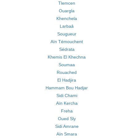
Tlemcen
Ouargla
Khenchela
Larbaâ
Sougueur
Aïn Témouchent
Sédrata
Khemis El Khechna
Soumaa
Rouached
El Hadjira
Hammam Bou Hadjar
Sidi Chami
Aïn Kercha
Freha
Oued Sly
Sidi Amrane
Aïn Smara