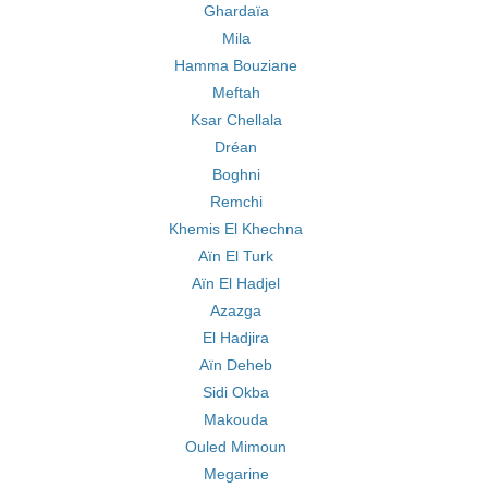
Ghardaïa
Mila
Hamma Bouziane
Meftah
Ksar Chellala
Dréan
Boghni
Remchi
Khemis El Khechna
Aïn El Turk
Aïn El Hadjel
Azazga
El Hadjira
Aïn Deheb
Sidi Okba
Makouda
Ouled Mimoun
Megarine