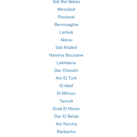
Sidi Bel Abbès
Messâad
Rouissat
Berrouaghia
Larbaâ
Akbou
Sidi Khaled
Hamma Bouziane
Lakhdaria
Dar Chioukh
Aïn El Turk
El Attaf
El Affroun
Tazoult
Draâ El Mizan
Dar El Beïda
Aïn Kercha
Barbacha