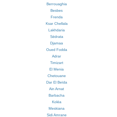
Berrouaghia
Besbes
Frenda
Ksar Chellala
Lakhdaria
Sédrata
Djamaa
Oued Fodda
Adrar
Timizart
El Menia
Chetouane
Dar El Beïda
Ain Arnat
Barbacha
Koléa
Meskiana
Sidi Amrane