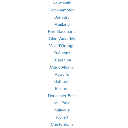
Newcastle
Rockhampton
Bunbury
Maitland
Port Macquarie
Glen Waverley
Ville d'Orange
St Albans
Truganina
Cité d'Albany
Rowville
Bathurst
Mildura
Doncaster East
Mill Park
Kellyville
Wollert
Cheltenham