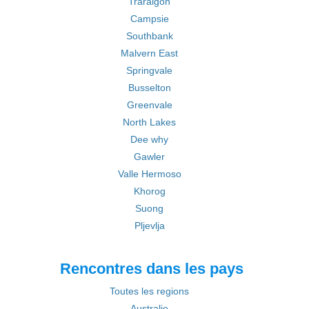
Traralgon
Campsie
Southbank
Malvern East
Springvale
Busselton
Greenvale
North Lakes
Dee why
Gawler
Valle Hermoso
Khorog
Suong
Pljevlja
Rencontres dans les pays
Toutes les regions
Australie