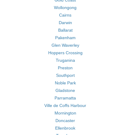
Gold Coast
Wollongong
Cairns
Darwin
Ballarat
Pakenham
Glen Waverley
Hoppers Crossing
Truganina
Preston
Southport
Noble Park
Gladstone
Parramatta
Ville de Coffs Harbour
Mornington
Doncaster
Ellenbrook