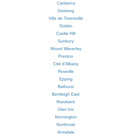
Canberra
Geelong
Ville de Townsville
Dubbo
Castle Hill
Sunbury
Mount Waverley
Preston
Cité d'Albany
Rowville
Epping
Bathurst
Bentleigh East
Randwick
Glen Iris
Mornington
Northcote
Armidale