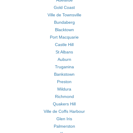
Adélaïde
Gold Coast
Ville de Townsville
Bundaberg
Blacktown
Port Macquarie
Castle Hill
St Albans
Auburn
Truganina
Bankstown
Preston
Mildura
Richmond
Quakers Hill
Ville de Coffs Harbour
Glen Iris
Palmerston