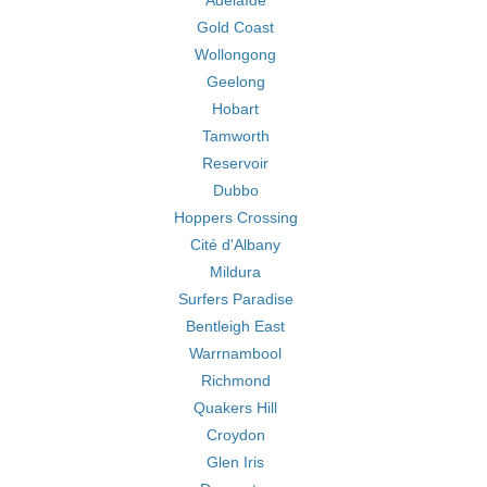
Adélaïde
Gold Coast
Wollongong
Geelong
Hobart
Tamworth
Reservoir
Dubbo
Hoppers Crossing
Cité d'Albany
Mildura
Surfers Paradise
Bentleigh East
Warrnambool
Richmond
Quakers Hill
Croydon
Glen Iris