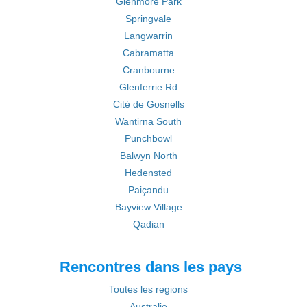
Glenmore Park
Springvale
Langwarrin
Cabramatta
Cranbourne
Glenferrie Rd
Cité de Gosnells
Wantirna South
Punchbowl
Balwyn North
Hedensted
Paiçandu
Bayview Village
Qadian
Rencontres dans les pays
Toutes les regions
Australie