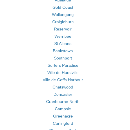
Adélaïde
Gold Coast
Wollongong
Craigieburn
Reservoir
Werribee
St Albans
Bankstown
Southport
Surfers Paradise
Ville de Hurstville
Ville de Coffs Harbour
Chatswood
Doncaster
Cranbourne North
Campsie
Greenacre
Carlingford