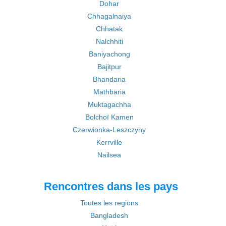
Dohar
Chhagalnaiya
Chhatak
Nalchhiti
Baniyachong
Bajitpur
Bhandaria
Mathbaria
Muktagachha
Bolchoï Kamen
Czerwionka-Leszczyny
Kerrville
Nailsea
Rencontres dans les pays
Toutes les regions
Bangladesh