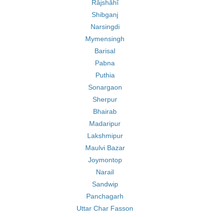
Râjshâhî
Shibganj
Narsingdi
Mymensingh
Barisal
Pabna
Puthia
Sonargaon
Sherpur
Bhairab
Madaripur
Lakshmipur
Maulvi Bazar
Joymontop
Narail
Sandwip
Panchagarh
Uttar Char Fasson