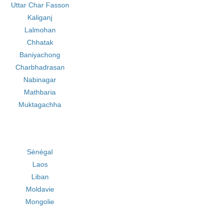
Uttar Char Fasson
Kaliganj
Lalmohan
Chhatak
Baniyachong
Charbhadrasan
Nabinagar
Mathbaria
Muktagachha
Sénégal
Laos
Liban
Moldavie
Mongolie