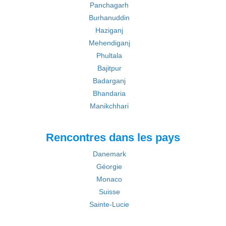
Panchagarh
Burhanuddin
Haziganj
Mehendiganj
Phultala
Bajitpur
Badarganj
Bhandaria
Manikchhari
Rencontres dans les pays
Danemark
Géorgie
Monaco
Suisse
Sainte-Lucie