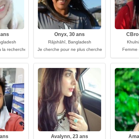
 ans
Onyx, 30 ans
CBroo
ngladesh
Râjshâhî, Bangladesh
Khuln
 la recherche d'un mari
Je cherche pour ne plus chercher
Femme 
 ans
Avalynn, 23 ans
Aman