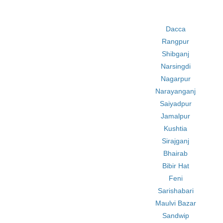
Dacca
Rangpur
Shibganj
Narsingdi
Nagarpur
Narayanganj
Saiyadpur
Jamalpur
Kushtia
Sirajganj
Bhairab
Bibir Hat
Feni
Sarishabari
Maulvi Bazar
Sandwip