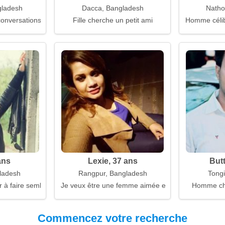
gladesh
Dacca, Bangladesh
Natho
 conversations sans masques
Fille cherche un petit ami
Homme célib
ans
Lexie, 37 ans
But
ladesh
Rangpur, Bangladesh
Tongi
r à faire semblant
Je veux être une femme aimée et nécessaire
Homme ch
Commencez votre recherche