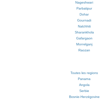
Nageshwari
Parbatipur
Dohar
Gournadi
Nalchhiti
Sharankhola
Gafargaon
Morrelganj
Raozan
Toutes les regions
Panama
Angola
Serbie
Bosnie-Herzégovine