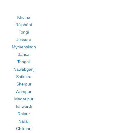
Khulnâ
Râjshâhî
Tongi
Jessore
Mymensingh
Barisal
Tangail
Nawabganj
Satkhira
Sherpur
Azimpur
Madaripur
Ishwardi
Raipur
Narail
Chilmari