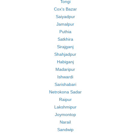
Tongi
Cox's Bazar
Saiyadpur
Jamalpur
Puthia
Satkhira
Sirajganj
Shahjadpur
Habiganj
Madaripur
Ishwardi
Sarishabari
Netrokona Sadar
Raipur
Lakshmipur
Joymontop
Narail
Sandwip