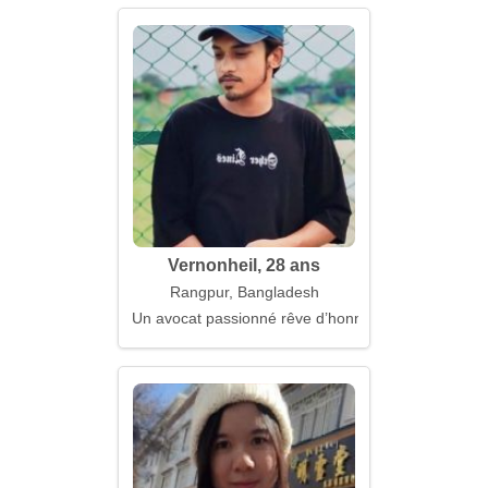
Vernonheil, 28 ans
Rangpur, Bangladesh
Un avocat passionné rêve d’honnêteté et de chaleu