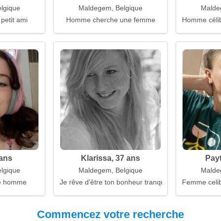
lgique
Maldegem, Belgique
Malde
 petit ami
Homme cherche une femme
Homme célib
 ans
Klarissa, 37 ans
Payt
lgique
Maldegem, Belgique
Malde
e homme
Je rêve d'être ton bonheur tranquille
Femme celiba
Commencez votre recherche