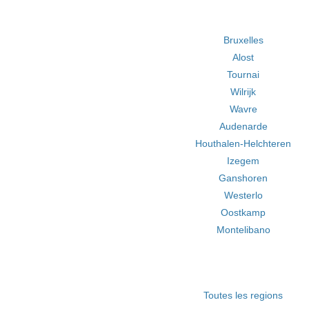
Bruxelles
Alost
Tournai
Wilrijk
Wavre
Audenarde
Houthalen-Helchteren
Izegem
Ganshoren
Westerlo
Oostkamp
Montelibano
Toutes les regions