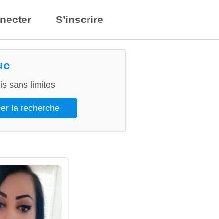
necter
S’inscrire
ue
s sans limites