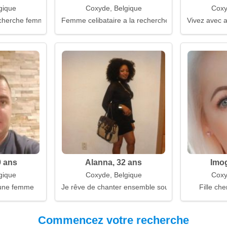
gique
Coxyde, Belgique
Coxy
 cherche femme
Femme celibataire a la recherche d'un mari
Vivez avec 
9 ans
Alanna, 32 ans
Imog
gique
Coxyde, Belgique
Coxy
une femme
Je rêve de chanter ensemble sous la douche
Fille che
Commencez votre recherche