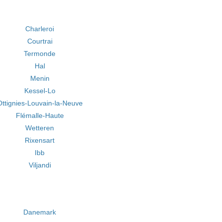
Charleroi
Courtrai
Termonde
Hal
Menin
Kessel-Lo
Ottignies-Louvain-la-Neuve
Flémalle-Haute
Wetteren
Rixensart
Ibb
Viljandi
Danemark