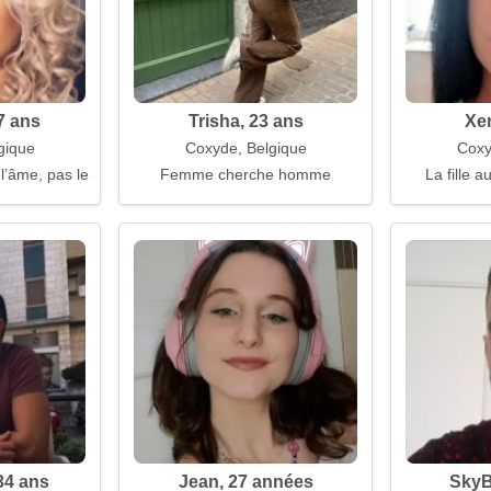
7 ans
Trisha, 23 ans
Xen
gique
Coxyde, Belgique
Coxy
’âme, pas le corps
Femme cherche homme
La fille 
34 ans
Jean, 27 années
SkyB