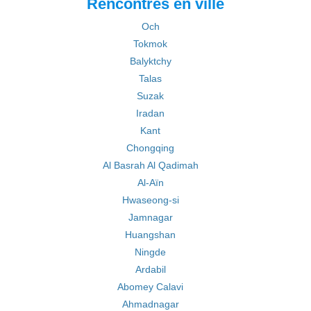
Rencontres en ville
Och
Tokmok
Balyktchy
Talas
Suzak
Iradan
Kant
Chongqing
Al Basrah Al Qadimah
Al-Aïn
Hwaseong-si
Jamnagar
Huangshan
Ningde
Ardabil
Abomey Calavi
Ahmadnagar