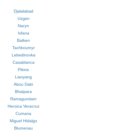
Djalalabad
Uzgen
Naryn
Isfana
Batken
Tachkoumyr
Lebedinovka
Casablanca
Pikine
Liaoyang
Abou Dabi
Bhatpara
Ramagundam
Heroica Veracruz
Cumana
Miguel Hidalgo
Blumenau