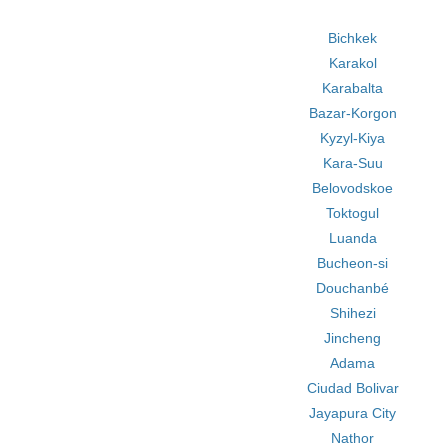
Bichkek
Karakol
Karabalta
Bazar-Korgon
Kyzyl-Kiya
Kara-Suu
Belovodskoe
Toktogul
Luanda
Bucheon-si
Douchanbé
Shihezi
Jincheng
Adama
Ciudad Bolivar
Jayapura City
Nathor