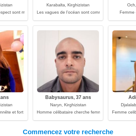
izistan
Karabalta, Kirghizistan
Och,
respect sont mes principes
Les vagues de l’océan sont comme le pouls du cœ
Femme 
 ans
Babysaurus, 37 ans
Adi
izistan
Naryn, Kirghizistan
Djalalab
nnête et fort
Homme célibataire cherche femme
Femme celiba
Commencez votre recherche