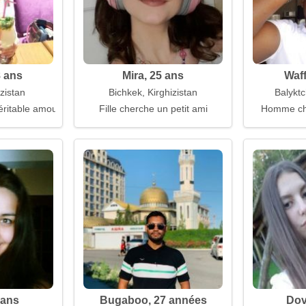
8 ans
Mira, 25 ans
Waff
zistan
Bichkek, Kirghizistan
Balyktc
véritable amour
Fille cherche un petit ami
Homme ch
0 ans
Bugaboo, 27 années
Dov