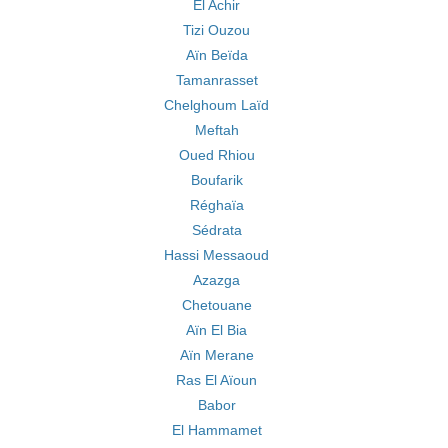
El Achir
Tizi Ouzou
Aïn Beïda
Tamanrasset
Chelghoum Laïd
Meftah
Oued Rhiou
Boufarik
Réghaïa
Sédrata
Hassi Messaoud
Azazga
Chetouane
Aïn El Bia
Aïn Merane
Ras El Aïoun
Babor
El Hammamet