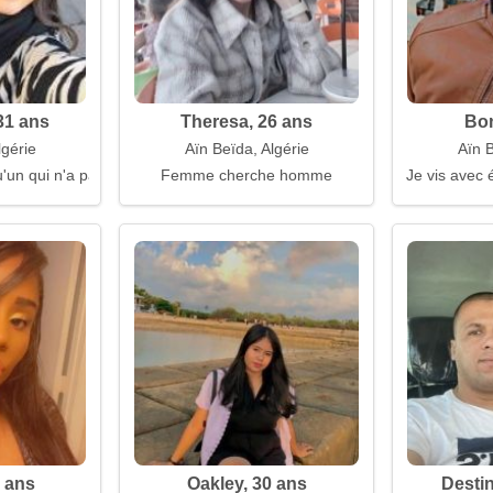
31 ans
Theresa, 26 ans
Bon
lgérie
Aïn Beïda, Algérie
Aïn B
'un qui n'a pas peur d'être lui-même
Femme cherche homme
Je vis avec 
 ans
Oakley, 30 ans
Desti