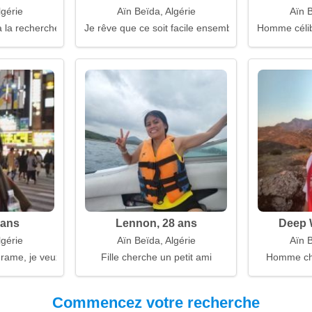
lgérie
Aïn Beïda, Algérie
Aïn B
 la recherche d'un mari
Je rêve que ce soit facile ensemble
Homme célib
 ans
Lennon, 28 ans
Deep W
lgérie
Aïn Beïda, Algérie
Aïn B
drame, je veux une vie ensemble
Fille cherche un petit ami
Homme ch
Commencez votre recherche