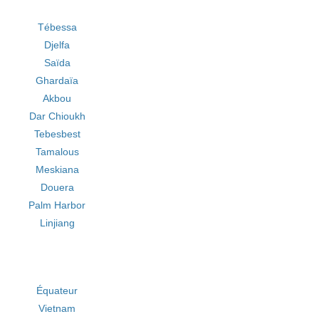
Tébessa
Djelfa
Saïda
Ghardaïa
Akbou
Dar Chioukh
Tebesbest
Tamalous
Meskiana
Douera
Palm Harbor
Linjiang
Équateur
Vietnam