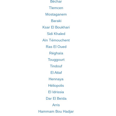
Béchar
Tlemcen
Mostaganem
Baraki
Ksar El Boukhari
Sidi Khaled
Aïn Témouchent
Ras El Oued
Réghaïa
Touggourt
Tindouf
El Attaf
Hennaya
Héliopolis
El Idrissia
Dar El Beïda
Arris
Hammam Bou Hadjar