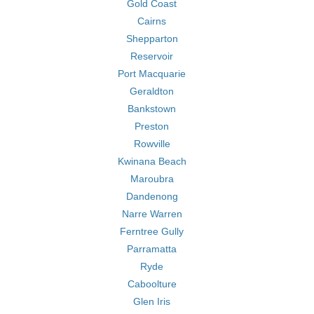
Gold Coast
Cairns
Shepparton
Reservoir
Port Macquarie
Geraldton
Bankstown
Preston
Rowville
Kwinana Beach
Maroubra
Dandenong
Narre Warren
Ferntree Gully
Parramatta
Ryde
Caboolture
Glen Iris