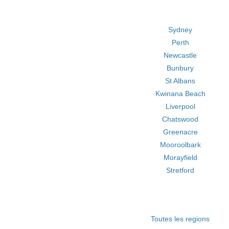
Sydney
Perth
Newcastle
Bunbury
St Albans
Kwinana Beach
Liverpool
Chatswood
Greenacre
Mooroolbark
Morayfield
Stretford
Toutes les regions