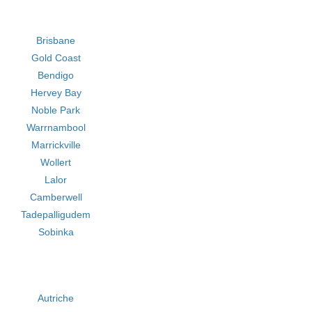
Brisbane
Gold Coast
Bendigo
Hervey Bay
Noble Park
Warrnambool
Marrickville
Wollert
Lalor
Camberwell
Tadepalligudem
Sobinka
Autriche