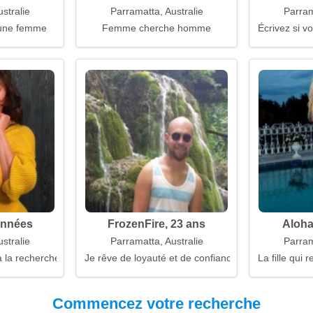
stralie
Parramatta, Australie
Parram
une femme
Femme cherche homme
Écrivez si v
années
FrozenFire, 23 ans
Aloha
stralie
Parramatta, Australie
Parram
 la recherche d'un mari
Je rêve de loyauté et de confiance
La fille qui
Commencez votre recherche