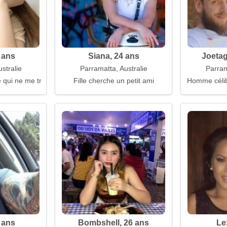
 ans
Siana, 24 ans
Joetag
stralie
Parramatta, Australie
Parram
 qui ne me trahira pas
Fille cherche un petit ami
Homme célib
 ans
Bombshell, 26 ans
Le