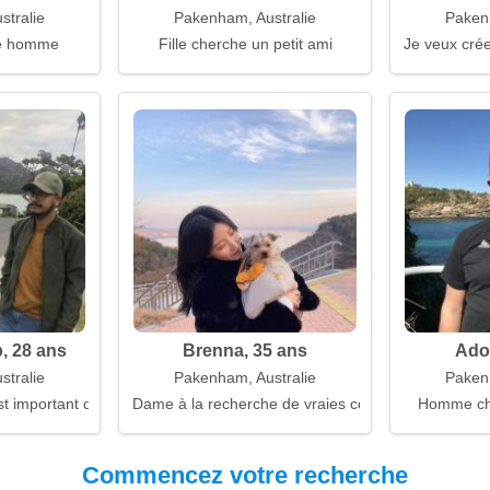
tralie
Pakenham, Australie
Paken
e homme
Fille cherche un petit ami
Je veux crée
, 28 ans
Brenna, 35 ans
Adon
tralie
Pakenham, Australie
Paken
st important de rester silencieux à temps
Dame à la recherche de vraies conversations
Homme ch
Commencez votre recherche