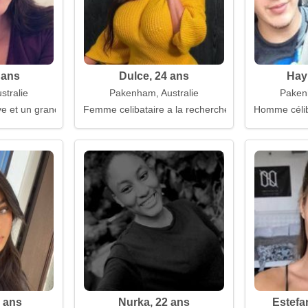
 ans
Dulce, 24 ans
Hay
tralie
Pakenham, Australie
Paken
êve et un grand cœur
Femme celibataire a la recherche d'un mari
Homme célib
 ans
Nurka, 22 ans
Estefa