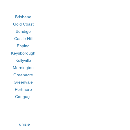
Brisbane
Gold Coast
Bendigo
Castle Hill
Epping
Keysborough
Kellyville
Mornington
Greenacre
Greenvale
Portmore
Canguçu
Tunisie