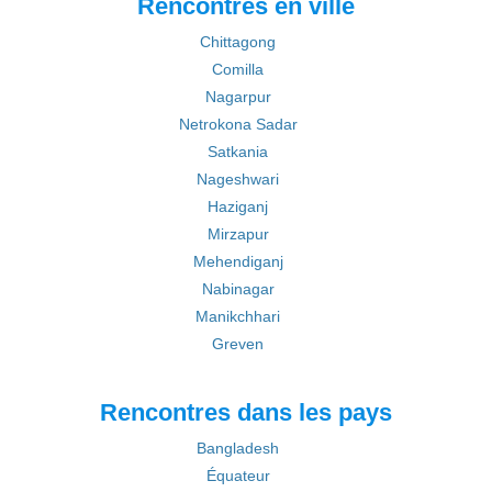
Rencontres en ville
Chittagong
Comilla
Nagarpur
Netrokona Sadar
Satkania
Nageshwari
Haziganj
Mirzapur
Mehendiganj
Nabinagar
Manikchhari
Greven
Rencontres dans les pays
Bangladesh
Équateur