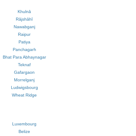
Khulnâ
Râjshâhî
Nawabganj
Raipur
Patiya
Panchagarh
Bhat Para Abhaynagar
Teknaf
Gafargaon
Morrelganj
Ludwigsbourg
Wheat Ridge
Luxembourg
Belize