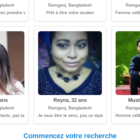
gladesh
Ramganj, Bangladesh
Ramgan
vez prendre votre temps
Prêt à être votre soutien
Femme celiba
 ans
Reyna, 32 ans
Must
gladesh
Ramganj, Bangladesh
Ramgan
nts, pas la taille ni le poids
Je veux être le sens, pas un épisode
Homme célib
Commencez votre recherche