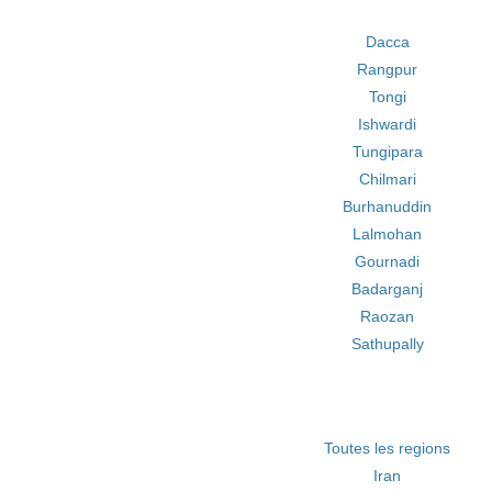
Dacca
Rangpur
Tongi
Ishwardi
Tungipara
Chilmari
Burhanuddin
Lalmohan
Gournadi
Badarganj
Raozan
Sathupally
Toutes les regions
Iran