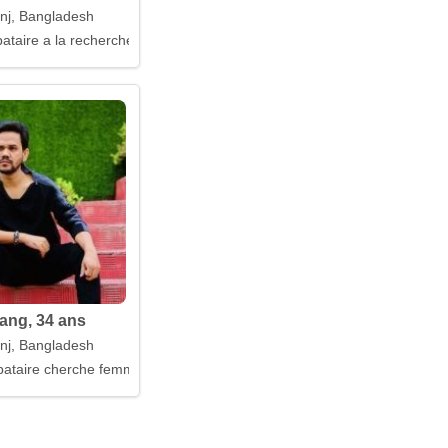
j, Bangladesh
taire a la recherche d'un mari
ang, 34 ans
j, Bangladesh
ataire cherche femme