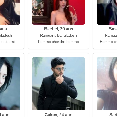
 ans
Rachel, 29 ans
Sma
gladesh
Ramganj, Bangladesh
Ramgan
 petit ami
Femme cherche homme
Homme ch
9 ans
Cakes, 24 ans
Sar