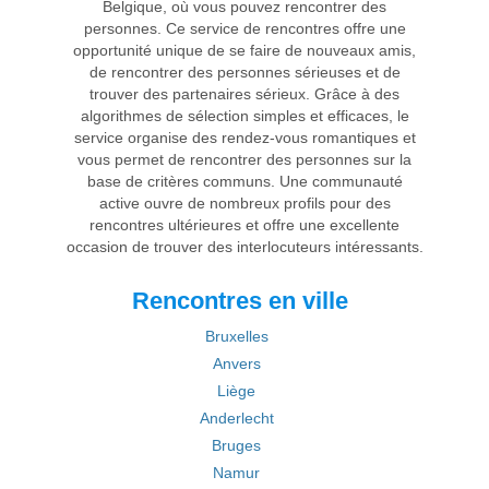
Belgique, où vous pouvez rencontrer des
personnes. Ce service de rencontres offre une
opportunité unique de se faire de nouveaux amis,
de rencontrer des personnes sérieuses et de
trouver des partenaires sérieux. Grâce à des
algorithmes de sélection simples et efficaces, le
service organise des rendez-vous romantiques et
vous permet de rencontrer des personnes sur la
base de critères communs. Une communauté
active ouvre de nombreux profils pour des
rencontres ultérieures et offre une excellente
occasion de trouver des interlocuteurs intéressants.
Rencontres en ville
Bruxelles
Anvers
Liège
Anderlecht
Bruges
Namur