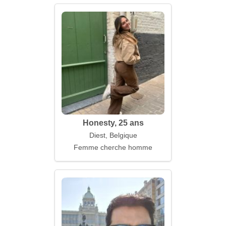
Honesty, 25 ans
Diest, Belgique
Femme cherche homme