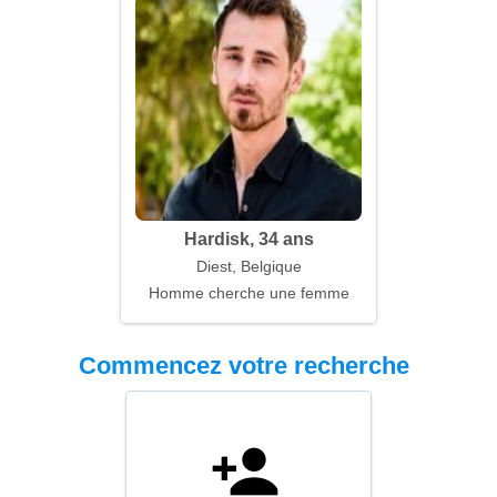
Hardisk, 34 ans
Diest, Belgique
Homme cherche une femme
Commencez votre recherche