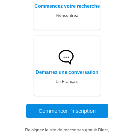
Commencez votre recherche
Rencontrez
Demarrez une conversation
En Français
Commencer l'inscription
Rejoignez le site de rencontres gratuit Diest,