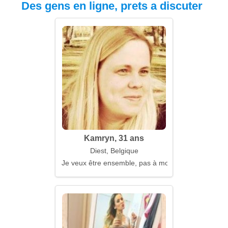
Des gens en ligne, prets a discuter
Kamryn, 31 ans
Diest, Belgique
Je veux être ensemble, pas à moitié