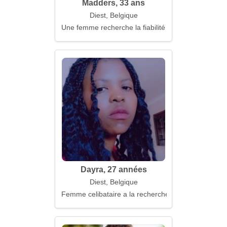
Madders, 33 ans
Diest, Belgique
Une femme recherche la fiabilité et l’honnêteté
Dayra, 27 années
Diest, Belgique
Femme celibataire a la recherche d'un mari