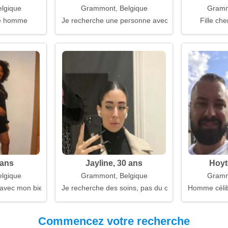
lgique
Grammont, Belgique
Gramm
e homme
Je recherche une personne avec un grand cœur
Fille che
 ans
Jayline, 30 ans
Hoyt
lgique
Grammont, Belgique
Gramm
 avec mon bien-aimé
Je recherche des soins, pas du contrôle
Homme célib
Commencez votre recherche