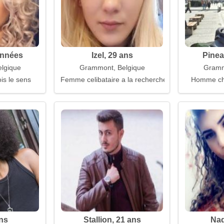
années
Izel, 29 ans
Pinea
lgique
Grammont, Belgique
Gramm
is le sens
Femme celibataire a la recherche d'un mari
Homme ch
ans
Stallion, 21 ans
Nad