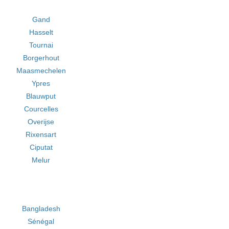
Gand
Hasselt
Tournai
Borgerhout
Maasmechelen
Ypres
Blauwput
Courcelles
Overijse
Rixensart
Ciputat
Melur
Bangladesh
Sénégal