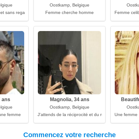
lgique
Oostkamp, Belgique
Oostk
t sans regarder en arrière
Femme cherche homme
Femme celiba
 ans
Magnolia, 34 ans
Beautif
lgique
Oostkamp, Belgique
Oostk
une femme
J'attends de la réciprocité et du respect
Une femme r
Commencez votre recherche