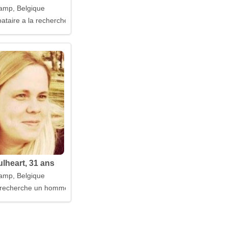
amp, Belgique
taire a la recherche d'un mari
ulheart, 31 ans
amp, Belgique
echerche un homme en qui elle peut avoir confiance