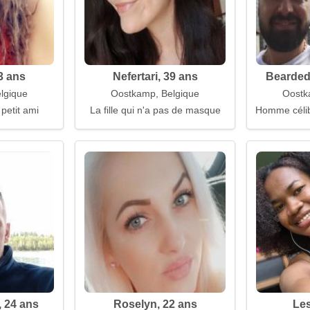
3 ans
Nefertari, 39 ans
Bearded
lgique
Oostkamp, Belgique
Oostk
 petit ami
La fille qui n'a pas de masque
Homme célib
 24 ans
Roselyn, 22 ans
Les