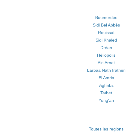
Boumerdès
Sidi Bel Abbès
Rouissat
Sidi Khaled
Dréan
Héliopolis
Ain Arnat
Larbaâ Nath Irathen
El Amria
Aghribs
Taïbet
Yong'an
Toutes les regions