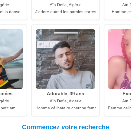
lgérie
Aïn Defla, Algérie
Aïn D
et la danse
J'adore quand les paroles correspondent aux actes
Homme ch
années
Adorable, 39 ans
Evo
lgérie
Aïn Defla, Algérie
Aïn D
 petit ami
Homme célibataire cherche femme
Femme celiba
Commencez votre recherche