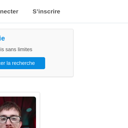
necter
S’inscrire
ie
s sans limites