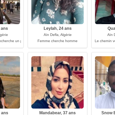
 ans
Leylah, 24 ans
Qua
lgérie
Aïn Defla, Algérie
Aïn D
recherche un partenaire de vie
Femme cherche homme
Le chemin 
 ans
Mandabear, 37 ans
Snow B