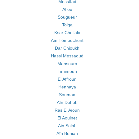
Messâad
Aflou
Sougueur
Tolga
Ksar Chellala
Aïn Témouchent
Dar Chioukh
Hassi Messaoud
Mansoura
Timimoun
El Affroun
Hennaya
Soumaa
Aïn Deheb
Ras El Aïoun
El Aouinet
Ain Salah
Aïn Benian