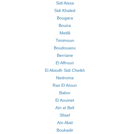
Sidi Aissa
Sidi Khaled
Bougara
Bouira
Metlili
Timimoun
Boudouaou
Berriane
El Affroun
El Abiodh Sidi Cheikh
Nedroma
Ras El Aïoun
Babor
El Aouinet
Aïn el Bell
Sfisef
Aïn Abid
Boukadir